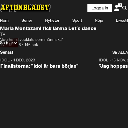
Logga in
Hem
Serier
Nyheter
Sport
Nöje
Livsstil
Maria Montazami fick lämna Let´s dance
TV
"Jag har utvecklats som människa"
Se mer
TV
•
18.07.16
•
146 sek
Senast
SE ALLA
IDOL
•
1 DEC. 2023
0:56
IDOL
•
15 NOV.
Finalisterna: "Idol är bara början"
"Jag hoppas 