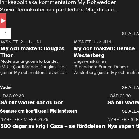
inrikespolitiska kommentatorn My Rohwedder 
Socialdemokraternas partiledare Magdalena 
Andersson till svars.
1
SE ALLA
AVSNITT 12
•
11 JUNI
26:27
AVSNITT 11
•
4 JUNI
2
My och makten: Douglas
My och makten: Denice
Thor
Westerberg
Moderata ungdomsförbundet 
Ungsvenskarnas 
(MUF:s) ordförande Douglas Thor 
förbundsordförande Denice 
gästar My och makten. I avsnittet 
Westerberg gästar My och makten.
diskuteras tonårsutvisningarna och 
avsnittet diskuteras migrationsfrå
hur Moderaterna ska locka väljare till 
och hur SD ska locka kvinnliga 
Väder
SE ALLA
valet i höst. 
väljare. 
I DAG 02:30
1:06
I GÅR 02:30
Så blir vädret där du bor
Så blir vädr
Senaste om konflikten i Mellanöstern
SE ALLA
NYHETER
•
17 FEB. 2025
0:45
NYHETER
•
16 F
500 dagar av krig i Gaza – se förödelsen
Nya vapen ti