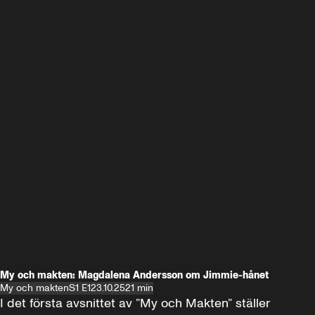
My och makten: Magdalena Andersson om Jimmie-hånet
My och makten
S1 E1
23.10.25
21 min
I det första avsnittet av ”My och Makten” ställer 