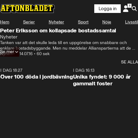
Logga in
Hem
Serier
Nyheter
Sport
Nöje
Livsstil
Peter Eriksson om kollapsade bostadssamtal
Nyheter
Tanken var att det skulle leda till en uppgörelse om snabbare och 
enklare bostadsbyggande. Men nu meddelar Allianspartierna att de 
Se mer
hoppar av de blocköverskridande samtalen med regeringen och 
Nyheter
•
14.07.16
•
60 sek
Vänsterpartiet.
SE ALLA
I DAG 18:27
0:31
I DAG 16:13
Över 100 döda i jordbävning
Unika fyndet: 9 000 år
gammalt foster