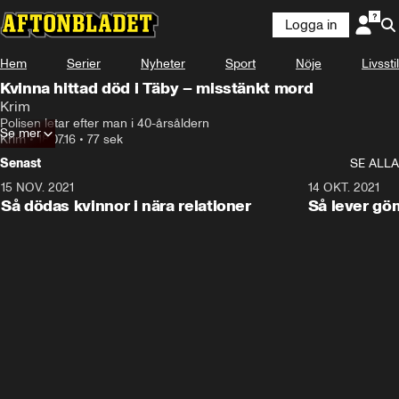
Logga in
Hem
Serier
Nyheter
Sport
Nöje
Livsstil
Kvinna hittad död i Täby – misstänkt mord
Krim
Polisen letar efter man i 40-årsåldern
Se mer
Krim
•
18.07.16
•
77 sek
Senast
SE ALLA
15 NOV. 2021
3:28
14 OKT. 2021
Så dödas kvinnor i nära relationer
Så lever gö