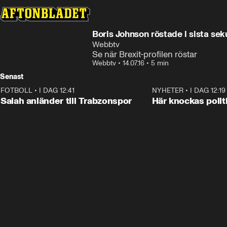
Boris Johnson röstade i sista se
Webbtv
Se när Brexit-profilen röstar
Webbtv
•
14.07.16
•
5 min
Senast
FOTBOLL
•
I DAG 12:41
0:42
NYHETER
•
I DAG 12:19
Salah anländer till Trabzonspor
Här knockas polit