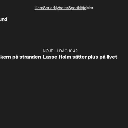
Hem
Serier
Nyheter
Sport
Nöje
Mer
Livsstil
kund
0:45
NÖJE
•
I DAG 10:42
1:0
ikern på stranden
Lasse Holm sätter plus på livet