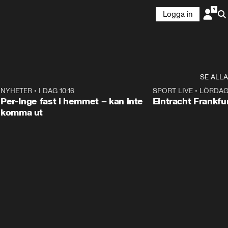
Logga in
SE ALLA
4
NYHETER
•
I DAG 10:16
1:26
SPORT LIVE
•
LÖRDAG 
Plus
Per-Inge fast i hemmet – kan inte
Eintracht Frankfu
komma ut