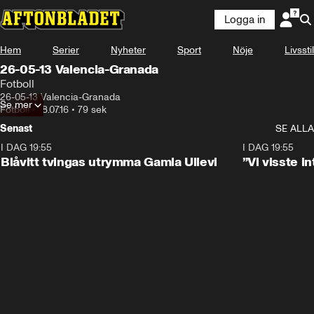
Logga in
Hem
Serier
Nyheter
Sport
Nöje
Livsstil
26-05-13 Valencia-Granada
Fotboll
26-05-13 Valencia-Granada
Se mer
Fotboll
•
18.07.16
•
79 sek
Senast
SE ALLA
I DAG 19:55
0:29
I DAG 19:55
Blåvitt tvingas utrymma Gamla Ullevi
”Vi visste 