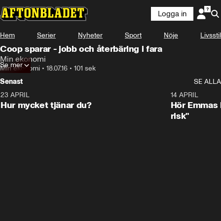
Logga in
Hem
Serier
Nyheter
Sport
Nöje
Livsstil
Coop sparar - jobb och återbäring i fara
Min ekonomi
Se mer
Min ekonomi
•
18.07.16
•
101 sek
Senast
SE ALLA
23 APRIL
1:08
14 APRIL
Hur mycket tjänar du?
Hör Emmas bä
risk"