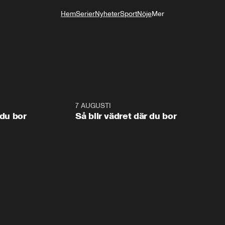
Hem
Serier
Nyheter
Sport
Nöje
Mer
Livsstil
1:06
7 AUGUSTI
1:0
 du bor
Så blir vädret där du bor