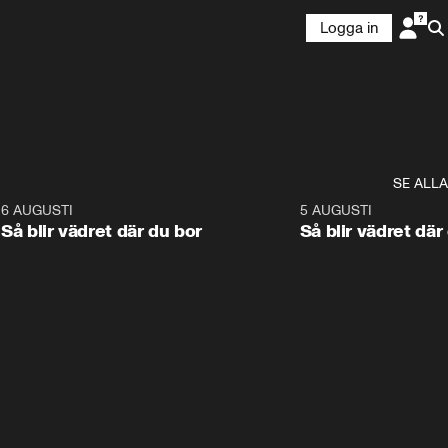
Logga in
SE ALLA
6
6 AUGUSTI
1:06
5 AUGUSTI
Så blir vädret där du bor
Så blir vädret där