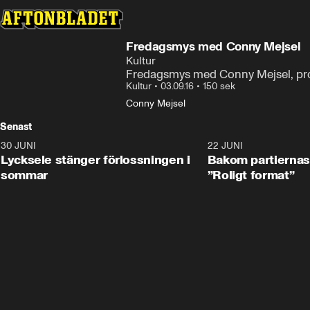
Fredagsmys med Conny Mejsel
Kultur
Fredagsmys med Conny Mejsel, pr
Kultur
•
03.09.16
•
150 sek
Conny Mejsel
Senast
30 JUNI
0:49
22 JUNI
Lycksele stänger förlossningen i
Bakom partiernas v
sommar
”Roligt format”