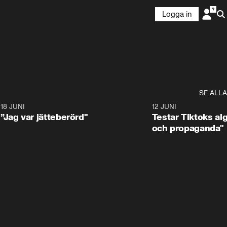
Logga in
SE ALLA
9
18 JUNI
38:57
12 JUNI
”Jag var jätteberörd"
Testar Tiktoks al
och propaganda"