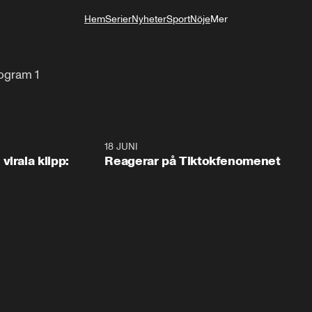
Hem
Serier
Nyheter
Sport
Nöje
Mer
Livsstil
ogram 1
1:02
18 JUNI
1:4
irala klipp:
Reagerar på Tiktokfenomenet