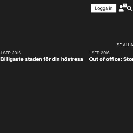
Logga in
SE ALLA
8
1 SEP. 2016
11:38
1 SEP. 2016
Billigaste staden för din höstresa
Out of office: St