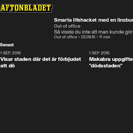
Smarta lifehacket med en linsbu
Out of office
Så visste du inte att man kunde gö
Out of office
•
03.09.16
•
11 min
Senast
1 SEP. 2016
11:38
1 SEP. 2016
Visar staden där det är förbjudet
Makabra uppgift
att dö
"dödsstaden"