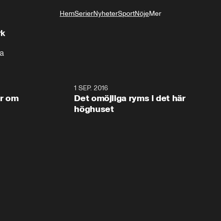
Hem
Serier
Nyheter
Sport
Nöje
Mer
Livsstil
rk
ra
11:38
1 SEP. 2016
11:3
er om
Det omöjliga ryms i det här
höghuset