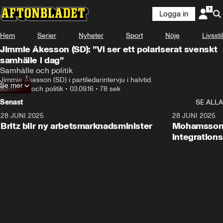
Logga in
Hem
Serier
Nyheter
Sport
Nöje
Livsstil
Jimmie Åkesson (SD): ”Vi ser ett polariserat svenskt
samhälle i dag”
Samhälle och politik
Jimmie Åkesson (SD) i partiledarintervju i halvtid.
Se mer
Samhälle och politik
•
03.09.16
•
78 sek
Senast
SE ALLA
28 JUNI 2025
1:48
28 JUNI 2025
Britz blir ny arbetsmarknadsminister
Mohamsson b
integration