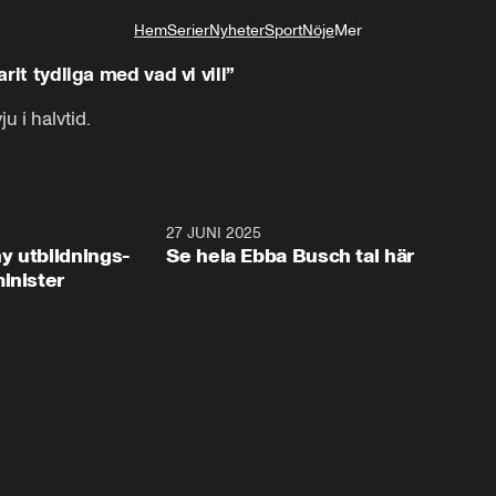
Hem
Serier
Nyheter
Sport
Nöje
Mer
Livsstil
arit tydliga med vad vi vill”
ju i halvtid.
2:28
27 JUNI 2025
32:2
y utbildnings-
Se hela Ebba Busch tal här
inister