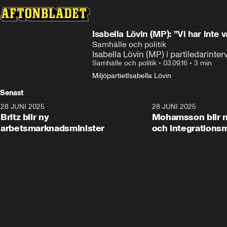
Isabella Lövin (MP): ”Vi har inte v
Samhälle och politik
Isabella Lövin (MP) i partiledarinterv
Samhälle och politik
•
03.09.16
•
3 min
Miljöpartiet
Isabella Lövin
Senast
28 JUNI 2025
1:48
28 JUNI 2025
Britz blir ny
Mohamsson blir n
arbetsmarknadsminister
och integrationsm