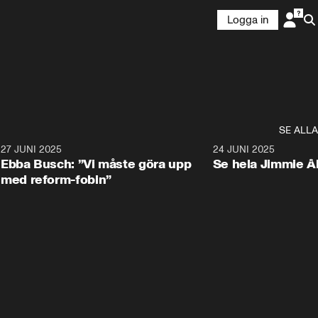
Logga in
SE ALLA
1
27 JUNI 2025
1:24
24 JUNI 2025
Ebba Busch: ”Vi måste göra upp
Se hela Jimmie Å
med reform-fobin”