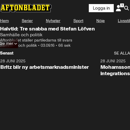
Logga in
Hem
Serier
Nyheter
Sport
Nöje
Livsstil
Halvtid: Tre snabba med Stefan Löfven
Samhälle och politik
Aftonbladet ställer partiledarna till svars
Se mer
Samhälle och politik
•
03.09.16
•
66 sek
Senast
SE ALLA
28 JUNI 2025
1:48
28 JUNI 2025
Britz blir ny arbetsmarknadsminister
Mohamsson b
integration