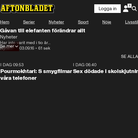
Logga in
Hem
Serier
Nyheter
Sport
Nöje
Livsstil
Gåvan till elefanten förändrar allt
Nyheter
Har inte varit med i tio år...
Se mer
Nyheter
•
03.09.16
•
61 sek
SE ALLA
I DAG 09:53
1:36
I DAG 06:40
Pourmokhtari: S smygfilmar
Sex dödade i skolskjutni
våra telefoner