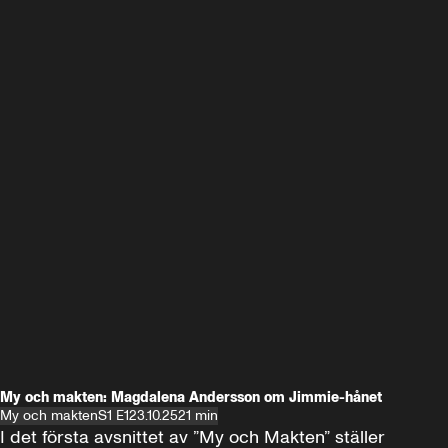
My och makten: Magdalena Andersson om Jimmie-hånet
My och makten
S1 E1
23.10.25
21 min
I det första avsnittet av ”My och Makten” ställer 