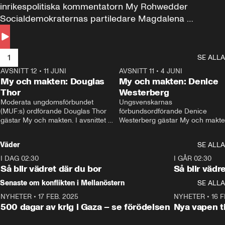
inrikespolitiska kommentatorn My Rohwedder 
Socialdemokraternas partiledare Magdalena 
Andersson till svars.
1
SE ALLA
AVSNITT 12
•
11 JUNI
26:27
AVSNITT 11
•
4 JUNI
2
My och makten: Douglas
My och makten: Denice
Thor
Westerberg
Moderata ungdomsförbundet 
Ungsvenskarnas 
(MUF:s) ordförande Douglas Thor 
förbundsordförande Denice 
gästar My och makten. I avsnittet 
Westerberg gästar My och makten.
diskuteras tonårsutvisningarna och 
avsnittet diskuteras migrationsfrå
hur Moderaterna ska locka väljare till 
och hur SD ska locka kvinnliga 
Väder
SE ALLA
valet i höst. 
väljare. 
I DAG 02:30
1:06
I GÅR 02:30
Så blir vädret där du bor
Så blir vädr
Senaste om konflikten i Mellanöstern
SE ALLA
NYHETER
•
17 FEB. 2025
0:45
NYHETER
•
16 F
500 dagar av krig i Gaza – se förödelsen
Nya vapen ti