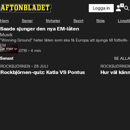
Logga in
Hem
Serier
Nyheter
Sport
Nöje
Livsstil
Saade sjunger den nya EM-låten
Musik
"Winning Ground" heter låten som ska få Europa att sjunga till fotbolls-
EM
Se mer
Musik
•
18.07.16
•
4 min
Senast
SE ALLA
ROCKBJÖRNEN
•
28 JULI
0:15
ROCKBJÖRNE
Rockbjörnen-quiz: Katia VS Pontus
Hur väl kän