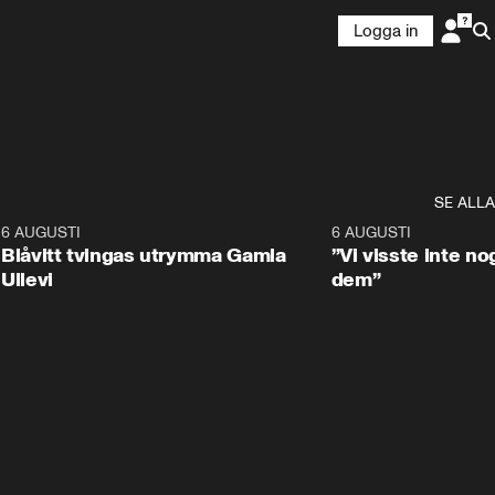
Logga in
SE ALLA
7
6 AUGUSTI
0:29
6 AUGUSTI
Blåvitt tvingas utrymma Gamla
”Vi visste inte n
Ullevi
dem”