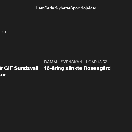
Hem
Serier
Nyheter
Sport
Nöje
Mer
Livsstil
gen
1:44
DAMALLSVENSKAN
•
I GÅR 18:52
0:4
r GIF Sundsvall
16-åring sänkte Rosengård
ter