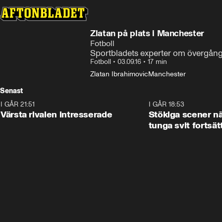
Zlatan på plats i Manchester
Fotboll
Sportbladets experter om övergån
Fotboll
•
03.09.16
•
17 min
Zlatan Ibrahimovic
Manchester
Senast
I GÅR 21:51
0:31
I GÅR 18:53
Värsta rivalen intresserade
Stökiga scener nä
tunga svit fortsät