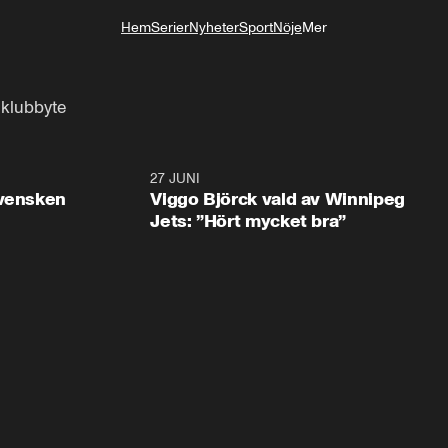
Hem
Serier
Nyheter
Sport
Nöje
Mer
Livsstil
klubbyte
0:30
27 JUNI
0:4
svensken
Viggo Björck vald av Winnipeg
Jets: ”Hört mycket bra”