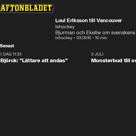
Loui Eriksson till Vancouver
Ishockey
Bjurman och Ekeliw om svenskens 
Ishockey
•
03.09.16
•
10 min
Senast
I DAG 11:33
2:08
3 JULI
Björck: ”Lättare att andas”
Monsterbud till 