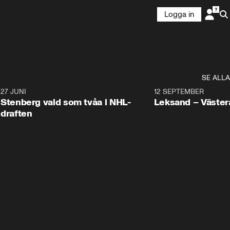
Logga in
SE ALLA
9
27 JUNI
0:49
12 SEPTEMBER
Plus
Stenberg vald som tvåa i NHL-
Leksand – Väster
draften