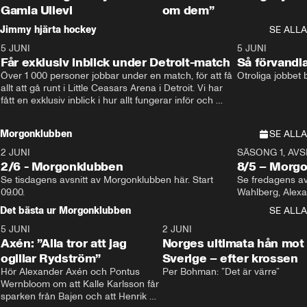
Gamla Ullevi
om dem”
Jimmy hjärta hockey
SE ALLA
5 JUNI
11:14
5 JUNI
Får exklusiv inblick under Detroit-match
Så förvandl
Över 1 000 personer jobbar under en match, för att få 
Otroliga jobbet
allt att gå runt i Little Ceasars Arena i Detroit. Vi har 
fått en exklusiv inblick i hur allt fungerar inför och 
under match i världens bästa hockeyliga
Morgonklubben
SE ALLA
2 JUNI
SÄSONG 1, AVSN
2/6 - Morgonklubben
8/5 – Morg
Se tisdagens avsnitt av Morgonklubben här. Start 
Se fredagens av
09.00. 
Det bästa ur Morgonklubben
SE ALLA
5 JUNI
0:44
2 JUNI
Axén: ”Alla tror att jag
Norges ultimata hån mot
ogillar Rydström”
Sverige – efter krossen
Hör Alexander Axén och Pontus 
Per Bohman: ”Det är värre”
Wernbloom om att Kalle Karlsson får 
sparken från Bajen och att Henrik 