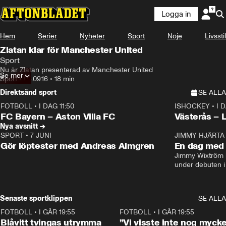
Logga in
Hem
Serier
Nyheter
Sport
Nöje
Livsstil
Zlatan klar för Manchester United
Sport
Nu är Zlatan presenterad av Manchester United
Se mer
Sport
•
03.09.16
•
18 min
Direktsänd sport
SE ALLA
FOTBOLL
•
I DAG 11:50
ISHOCKEY
•
I 
Plus
Plus
FC Bayern – Aston Villa FC
Västerås – 
Nya avsnitt →
SPORT
•
7 JUNI
16:36
JIMMY HJÄRTA
Gör löptester med Andreas Almgren
En dag med 
Jimmy Wixtröm 
under debuten i
Senaste sportklippen
SE ALLA
FOTBOLL
•
I GÅR 19:55
0:29
FOTBOLL
•
I GÅR 19:55
Blåvitt tvingas utrymma
”Vi visste inte nog mycke