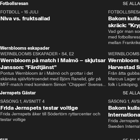
Rydström tar över
Fotbollsresan
SE ALLA
FOTBOLL
•
16 JULI
0:44
FOTBOLLSRES
Niva vs. fruktsallad
Bakom kulis
skräck: ”Kry
Vad gör man som
med fotbollsres
Wernblooms eskapader
WERNBLOOMS ESKAPADER
•
S4, E2
38:23
WERNBLOOMS 
Wernbloom på match i Malmö – skjutsar
Wernbloom 
Jansson: ”Färdtjänst”
Harvestad 
Pontus Wernbloom är i Malmö och grottar i det 
Från åtta gubbar 
skånska självförtroendet med Björn Ranelid, går på 
Marcus Lager sta
MFF-match med komikern Simon ”Chippen” Svensson 
folk i Linköping
och hjälper skadade stjärnbacken Pontus Jansson 
och Wernbloom kl
Jernspets Gästar
SE ALLA
hem. 
SÄSONG 1, AVSNITT 4
13:37
SÄSONG 1, AVS
Frida Jernspets testar voltige
Bakom kuli
Frida Jernspets åker till Södertörn ryttarcenter och 
Internation
testar voltige
Frida Jernspets 
Sweden Interna