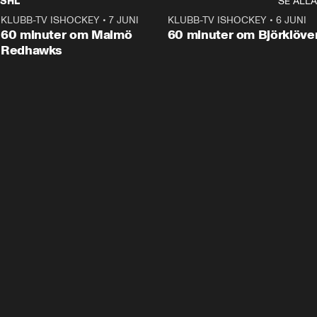
SHL
SE ALLA
KLUBB-TV ISHOCKEY
•
7 JUNI
1:02:53
KLUBB-TV ISHOCKEY
•
6 JUNI
1:0
Plus
60 minuter om Malmö
60 minuter om Björklöve
Redhawks