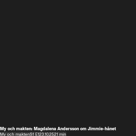
My och makten: Magdalena Andersson om Jimmie-hånet
My och makten
S1 E1
23.10.25
21 min