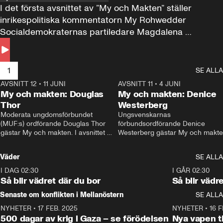
I det första avsnittet av ”My och Makten” ställer 
inrikespolitiska kommentatorn My Rohwedder 
Socialdemokraternas partiledare Magdalena 
Andersson till svars.
1
SE ALLA
AVSNITT 12
•
11 JUNI
26:27
AVSNITT 11
•
4 JUNI
2
My och makten: Douglas
My och makten: Denice
Thor
Westerberg
Moderata ungdomsförbundet 
Ungsvenskarnas 
(MUF:s) ordförande Douglas Thor 
förbundsordförande Denice 
gästar My och makten. I avsnittet 
Westerberg gästar My och makten.
diskuteras tonårsutvisningarna och 
avsnittet diskuteras migrationsfrå
hur Moderaterna ska locka väljare till 
och hur SD ska locka kvinnliga 
Väder
SE ALLA
valet i höst. 
väljare. 
I DAG 02:30
1:06
I GÅR 02:30
Så blir vädret där du bor
Så blir vädr
Senaste om konflikten i Mellanöstern
SE ALLA
NYHETER
•
17 FEB. 2025
0:45
NYHETER
•
16 F
500 dagar av krig i Gaza – se förödelsen
Nya vapen ti