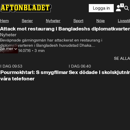
Logga in
Hem
Serier
Nyheter
Sport
Nöje
Livsstil
Attack mot restaurang i Bangladeshs diplomatkvarter
Nyheter
Beväpnade gärningsmän har attackerat en restaurang i 
diplomatkvarteren i Bangladesh huvudstad Dhaka.

Se mer
Flera personer ska ha skadats och en polisman dödats när 
Nyheter
•
14.07.16
•
3 min
skottlossning bröt ut.
SE ALLA
I DAG 09:53
1:36
I DAG 06:40
Pourmokhtari: S smygfilmar
Sex dödade i skolskjutni
våra telefoner