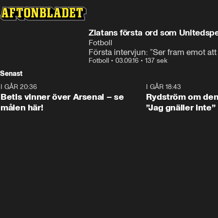
Zlatans första ord som Unitedspe
Fotboll
Första intervjun: ”Ser fram emot att
Fotboll
•
03.09.16
•
137 sek
Senast
I GÅR 20:36
1:30
I GÅR 18:43
Betis vinner över Arsenal – se
Rydström om den 
målen här!
”Jag gnäller inte”