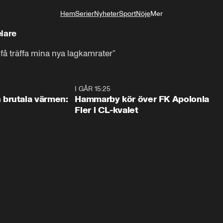
Hem
Serier
Nyheter
Sport
Nöje
Mer
Livsstil
lare
 få träffa mina nya lagkamrater”
0:46
I GÅR 15:25
1:3
brutala värmen:
Hammarby kör över FK Apolonia
Fier i CL-kvalet