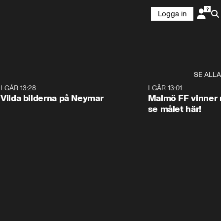
Logga in
SE ALLA
1
I GÅR 13:28
0:22
I GÅR 13:01
Vilda bilderna på Neymar
Malmö FF vinner 
se målet här!