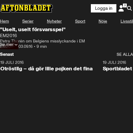
Logga in
Hem
Serier
Nyheter
Sport
Nöje
Livsstil
”Uselt, uselt försvarsspel”
EM2016
Petra Thorén om Belgiens misslyckande i EM
Se mer
EM2016
•
03.09.16
•
9 min
Senast
SE ALLA
19 JULI 2016
0:52
19 JULI 2016
Otröstlig – då gör lille pojken det fina
Sportblade