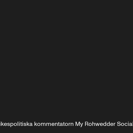
r inrikespolitiska kommentatorn My Rohwedder Soci