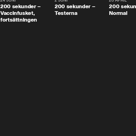
24 JUNI
5:00
2 JUNI
4:23
20 APRIL
200 sekunder –
200 sekunder –
200 sekun
Vaccinfusket,
Testerna
Normal
fortsättningen