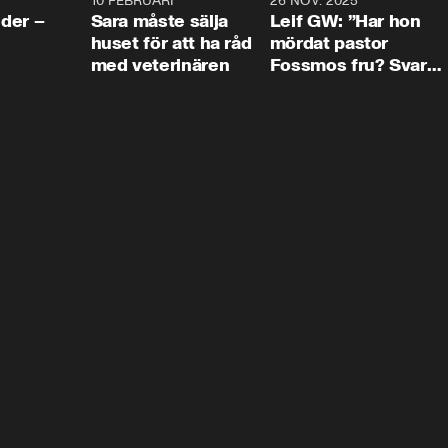
4:24
10 FEBRUARI
4:13
26 NOV. 2025
8:1
der –
Sara måste sälja
Leif GW: ”Har hon
huset för att ha råd
mördat pastor
med veterinären
Fossmos fru? Svar
nej.”