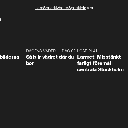
Hem
Serier
Nyheter
Sport
Nöje
Mer
Livsstil
a
0:31
DAGENS VÄDER
•
I DAG 02:30
1:06
I GÅR 21:41
0:3
bilderna
Så blir vädret där du
Larmet: Misstänkt
bor
farligt föremål i
centrala Stockholm