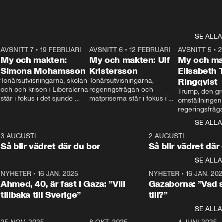
SE ALLA
7
AVSNITT 7
•
19 FEBRUARI
24:30
AVSNITT 6
•
12 FEBRUARI
27:30
AVSNITT 5
•
My och makten:
My och makten: Ulf
My och ma
Simona Mohamsson
Kristersson
Elisabeth
 
Tonårsutvisningarna, skolan 
Tonårsutvisningarna, 
Ringqvist
och och krisen i Liberalerna 
regeringsfrågan och 
Trump, den gr
står i fokus i det sjunde 
matpriserna står i fokus i 
omställningen
avsnittet av ”My och 
det sjätte avsnittet av ”My 
regeringsfråga
makten”. Se när 
och makten”. Se när 
centrum i det 
SE ALLA
Aftonbladets inrikespolitiska 
Aftonbladets inrikespolitiska 
avsnittet av ”
kommentator My 
kommentator My 
6
3 AUGUSTI
1:06
2 AUGUSTI
Makten”. Se nä
Rohwedder ställer 
Rohwedder ställer 
Så blir vädret där du bor
Så blir vädret där
Aftonbladets in
utbildnings- och 
statsminister Ulf Kristersson 
kommentator 
SE ALLA
integrationsminister Simona 
till svars.
Rohwedder stäl
Mohamsson till svars.
Centerpartiets
2
NYHETER
•
16 JAN. 2025
1:01
NYHETER
•
16 JAN. 20
Thand Ring till
Ahmed, 40, är fast i Gaza: ”Vill
Gazaborna: ”Vad s
tillbaka till Sverige”
till?”
SE ALLA