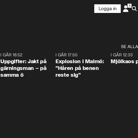
Logga in
SE ALLA
5
I GÅR 18:52
0:33
I GÅR 17:50
1:10
I GÅR 12:33
Uppgifter: Jakt på
Explosion i Malmö:
Mjölkaos p
gärningsman – på
”Håren på benen
samma ö
reste sig”