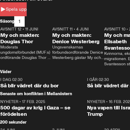
Spela upp
1
Säsong
AVSNITT 12
•
11 JUNI
26:27
AVSNITT 11
•
4 JUNI
23:40
AVSNITT 10
•
My och makten:
My och makten:
My och ma
Douglas Thor
Denice Westerberg
Elisabeth
Moderata 
Ungsvenskarnas 
Svantess
ungdomsförbundet (MUF:s) 
förbundsordförande Denice 
Kvinnorna, ek
ordförande Douglas Thor 
Westerberg gästar My och 
migrationen. E
gästar My och makten. I 
makten. I avsnittet 
Svantesson stäl
avsnittet diskuteras 
diskuteras migrationsfrågan 
när finansmini
Väder
tonårsutvisningarna och hur 
och hur SD ska locka 
Moderaterna ska locka 
kvinnliga väljare. 
I DAG 02:30
1:06
I GÅR 02:30
väljare till valet i höst. 
Så blir vädret där du bor
Så blir vädret där
Senaste om konflikten i Mellanöstern
NYHETER
•
17 FEB. 2025
0:45
NYHETER
•
16 FEB. 20
500 dagar av krig i Gaza – se
Nya vapen till Isr
förödelsen
Trump
200 sekunder