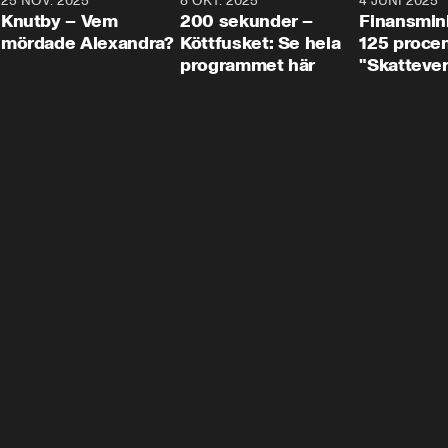
3
25 NOV. 2025
31:05
8 OKT. 2025
4:29
4 JUNI 2025
Knutby – Vem
200 sekunder –
Finansmin
mördade Alexandra?
Köttfusket: Se hela
125 procent
programmet här
"Skattever
viktig uppg