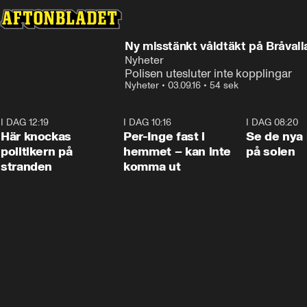
Ny misstänkt våldtäkt på Bråvall
Nyheter
Polisen utesluter inte kopplingar
Nyheter
•
03.09.16
•
54 sek
I DAG 12:19
0:45
I DAG 10:16
1:26
I DAG 08:20
Här knockas
Per-Inge fast i
Se de nya 
politikern på
hemmet – kan inte
på solen
stranden
komma ut