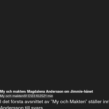
My och makten: Magdalena Andersson om Jimmie-hånet
My och makten
S1 E1
23.10.25
21 min
I det första avsnittet av ”My och Makten” ställe
Andersson till svars.