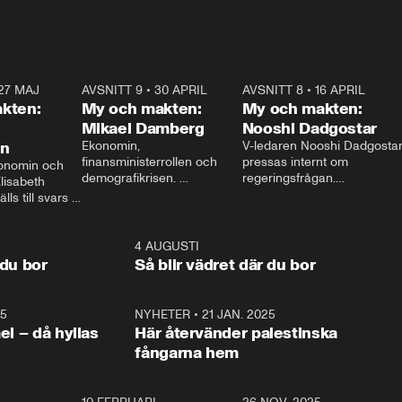
27 MAJ
3:51
AVSNITT 9
•
30 APRIL
24:00
AVSNITT 8
•
16 APRIL
25:1
kten:
My och makten:
My och makten:
Mikael Damberg
Nooshi Dadgostar
on
Ekonomin, 
V-ledaren Nooshi Dadgostar
finansministerrollen och 
pressas internt om 
onomin och 
demografikrisen. 
regeringsfrågan.

lisabeth 
Oppositionen ställs till svars 
I Aftonbladets 
ls till svars 
när Socialdemokraternas 
partiledarutfrågning ”My 
stern gästar 
Mikael Damberg gästar My 
och Makten” sätter hon ner 
My och Makten. 
och Makten. 
foten mot kritikerna:

1:06
4 AUGUSTI
1:0
– Vi ställer upp i val. Ska vi 
 du bor
Så blir vädret där du bor
vara med så sitter vi förstås 
25
1:22
NYHETER
•
21 JAN. 2025
0:5
ael – då hyllas
Här återvänder palestinska
fångarna hem