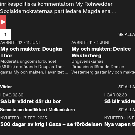
inrikespolitiska kommentatorn My Rohwedder 
Socialdemokraternas partiledare Magdalena 
Andersson till svars.
1
SE ALLA
AVSNITT 12
•
11 JUNI
26:27
AVSNITT 11
•
4 JUNI
2
My och makten: Douglas
My och makten: Denice
Thor
Westerberg
Moderata ungdomsförbundet 
Ungsvenskarnas 
(MUF:s) ordförande Douglas Thor 
förbundsordförande Denice 
gästar My och makten. I avsnittet 
Westerberg gästar My och makten.
diskuteras tonårsutvisningarna och 
avsnittet diskuteras migrationsfrå
hur Moderaterna ska locka väljare till 
och hur SD ska locka kvinnliga 
Väder
SE ALLA
valet i höst. 
väljare. 
I DAG 02:30
1:06
I GÅR 02:30
Så blir vädret där du bor
Så blir vädr
Senaste om konflikten i Mellanöstern
SE ALLA
NYHETER
•
17 FEB. 2025
0:45
NYHETER
•
16 F
500 dagar av krig i Gaza – se förödelsen
Nya vapen ti