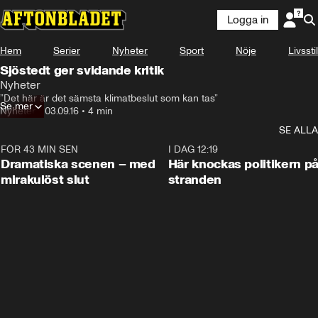
Logga in
Hem
Serier
Nyheter
Sport
Nöje
Livsstil
Sjöstedt ger svidande kritik
Nyheter
”Det här är det sämsta klimatbeslut som kan tas”
Se mer
Nyheter
•
03.09.16
•
4 min
SE ALLA
FÖR 43 MIN SEN
0:42
I DAG 12:19
Dramatiska scenen – med
Här knockas politikern p
mirakulöst slut
stranden