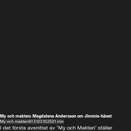
My och makten: Magdalena Andersson om Jimmie-hånet
My och makten
S1 E1
23.10.25
21 min
I det första avsnittet av ”My och Makten” ställer 