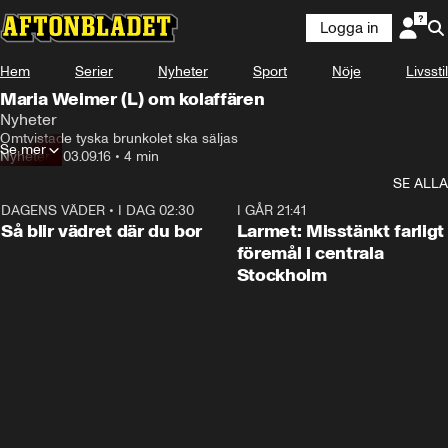
Logga in
Hem
Serier
Nyheter
Sport
Nöje
Livsstil
Maria Weimer (L) om kolaffären
Nyheter
Omtvistade tyska brunkolet ska säljas
Se mer
Nyheter
•
03.09.16
•
4 min
SE ALLA
DAGENS VÄDER
•
I DAG 02:30
1:06
I GÅR 21:41
Så blir vädret där du bor
Larmet: Misstänkt farligt
föremål i centrala
Stockholm