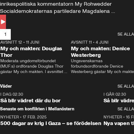
inrikespolitiska kommentatorn My Rohwedder 
Socialdemokraternas partiledare Magdalena 
Andersson till svars.
1
SE ALLA
AVSNITT 12
•
11 JUNI
26:27
AVSNITT 11
•
4 JUNI
2
My och makten: Douglas
My och makten: Denice
Thor
Westerberg
Moderata ungdomsförbundet 
Ungsvenskarnas 
(MUF:s) ordförande Douglas Thor 
förbundsordförande Denice 
gästar My och makten. I avsnittet 
Westerberg gästar My och makten.
diskuteras tonårsutvisningarna och 
avsnittet diskuteras migrationsfrå
hur Moderaterna ska locka väljare till 
och hur SD ska locka kvinnliga 
Väder
SE ALLA
valet i höst. 
väljare. 
I DAG 02:30
1:06
I GÅR 02:30
Så blir vädret där du bor
Så blir vädr
Senaste om konflikten i Mellanöstern
SE ALLA
NYHETER
•
17 FEB. 2025
0:45
NYHETER
•
16 F
500 dagar av krig i Gaza – se förödelsen
Nya vapen ti