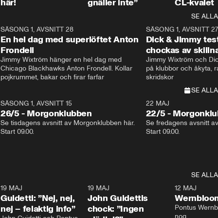
här!
gnäller inte”
CL-kvalet
SE ALLA
8
SÄSONG 1, AVSNITT 28
20:38
SÄSONG 1, AVSNITT 2
Plus
En hel dag med superlöftet Anton
Dick & Jimmy test
Frondell
chockas av skill
Jimmy Wixtröm hänger en hel dag med 
Jimmy Wixtröm och Dick
Chicago Blackhawks Anton Frondell. Kollar 
på klubbor och åkyta, r
pojkrummet, bakar och firar farfar
skridskor 
SE ALLA
SÄSONG 1, AVSNITT 15
22 MAJ
26/5 - Morgonklubben
22/5 - Morgonkl
Se tisdagens avsnitt av Morgonklubben här. 
Se fredagens avsnitt a
Start 09.00. 
Start 09.00. 
SE ALLA
3
19 MAJ
0:39
19 MAJ
0:34
12 MAJ
Guidetti: ”Nej, nej,
John Guidettis
Wernbloom
nej – felaktig info”
chock: ”Ingen
Pontus Wernbl
nog