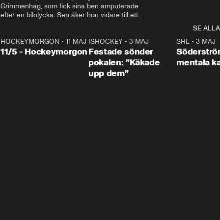
Grimmenhag, som fick sina ben amputerade 
efter en bilolycka. Sen åker hon vidare till ett 
vård- och omsorgsboende med den 76 
SE ALLA
centimeter höga terapihästen Calle.
HOCKEYMORGON
•
11 MAJ
ISHOCKEY
•
3 MAJ
0:22
SHL
•
3 MAJ
n
11/5 - Hockeymorgon
Festade sönder
Söderströ
pokalen: ”Käkade
mentala 
upp dem”