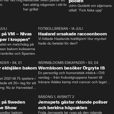
 har fått nog 
Alexander Axén påstår att 
poolen
ln
han aldrig någonsin i sitt liv 
John Guidetti om stjärnans 
har grillat
utfall: ”Fick fiska upp”
 JULI
36:52
FOTBOLLSRESAN
•
14 JULI
0:3
 på VM – Nivas
Haaland orsakade raccoonboom
yper i kroppen”
Vi hittade Haalands tvättbjörn! Hur mycket 
hade du betalat för den?
list en matchdag på 
esan bakom kulisserna 
på semifinalen mellan Frankrike och Spanien. 
ADER
•
S4, E1
32:14
WERNBLOOMS ESKAPADER
•
S3, E4
33:1
Plus
 eldsjälen bakom
Wernbloom besöker Örgryte IS
En personlig och humoristisk inblick i ÖIS 
vardag – från frukostgruppens haveri till 
i 2021 till 75 spelare i 
tränare Addes kamp mot cancer och laget 
de ett 35+-lag för att 
som siktar mot Allsvenskan.
ing. Nu är Harvestad 
ch Wernbloom kliver 
14:14
SÄSONG 1, AVSNITT 2
24:5
a på Sweden
Jernspets gästar ridande poliser
rse Show
och beridna högvakten
rundtur bakom 
Frida Jernspets tar rygg på den ridande 