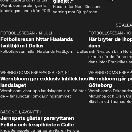
John Guidetti och Pontus 
glädje!?”
Wernbloom pratar gamla 
Rasar efter Neo Jönssons 
landslagsminnen från 2016
varning mot Djurgården
SE ALLA
8
FOTBOLLSRESAN
•
14 JULI
41:35
FOTBOLLSRESAN
•
10
Fotbollsresan hittar Haalands
Här bryter de ih
tvättbjörn i Dallas
dans
Fotbollsresan hittar Haalands tvättbjörn i Dallas
Erik Niva och Linn Nord
skratta när de får se 
dans inför Frankrikes st
VM-kvartsfinalen. 
4
WERNBLOOMS ESKAPADER
•
S2, E4
24:20
WERNBLOOMS ESKAP
Plus
Wernbloom ger exklusiv inblick hos
Wernbloom går på
landslaget
Göteborg
Wernbloom visar upp landslagets inre: Så äter 
Wernblooms Eskapader:
de – får rundtur i omklädningsrummet
Mutumba och Oisin Cant
Blåvitt med Thomas Bo
0
SÄSONG 1, AVSNITT 1
25:12
Jernspets gästar pararyttaren
Felicia och terapihästen Calle
Frida Jernspets träffar pararyttaren Felicia 