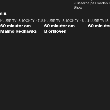
kulisserna på Sweden In
Show
SHL
KLUBB-TV ISHOCKEY
1:02:53
•
7 JUNI
KLUBB-TV ISHOCKEY
1:00:59
•
6 JUNI
KLUBB-TV I
Plus
Plus
60 minuter om
60 minuter om
60 minute
Malmö Redhawks
Björklöven