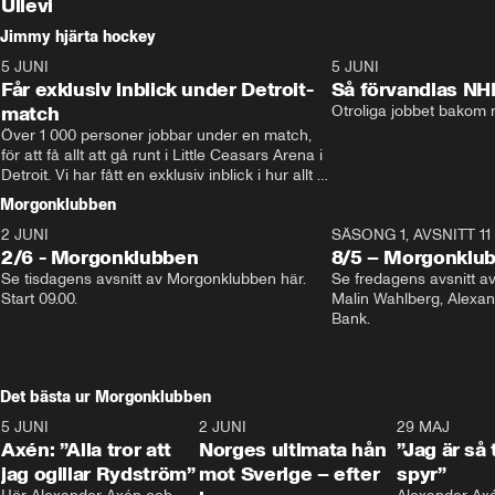
Ullevi
Jimmy hjärta hockey
5 JUNI
11:14
5 JUNI
Får exklusiv inblick under Detroit-
Så förvandlas NH
match
Otroliga jobbet bakom r
Över 1 000 personer jobbar under en match, 
för att få allt att gå runt i Little Ceasars Arena i 
Detroit. Vi har fått en exklusiv inblick i hur allt 
fungerar inför och under match i världens 
Morgonklubben
bästa hockeyliga
2 JUNI
SÄSONG 1, AVSNITT 11
2/6 - Morgonklubben
8/5 – Morgonklu
Se tisdagens avsnitt av Morgonklubben här. 
Se fredagens avsnitt 
Start 09.00. 
Malin Wahlberg, Alexa
Bank. 
Det bästa ur Morgonklubben
5 JUNI
0:44
2 JUNI
0:26
29 MAJ
Axén: ”Alla tror att
Norges ultimata hån
”Jag är så 
jag ogillar Rydström”
mot Sverige – efter
spyr”