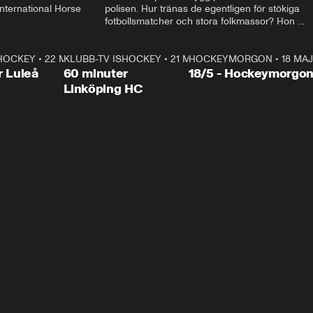
ternational Horse 
polisen. Hur tränas de egentligen för stökiga 
fotbollsmatcher och stora folkmassor? Hon 
hälsar även på hos beridna högvakten, som 
den här dagen ska byta av högvakten, som 
SHOCKEY
1:00:28
•
22 MAJ
KLUBB-TV ISHOCKEY
vaktar slottet.
1:00:18
•
21 MAJ
HOCKEYMORGON
•
18 MAJ
Plus
r Luleå
60 minuter
18/5 - Hockeymorgo
Linköping HC