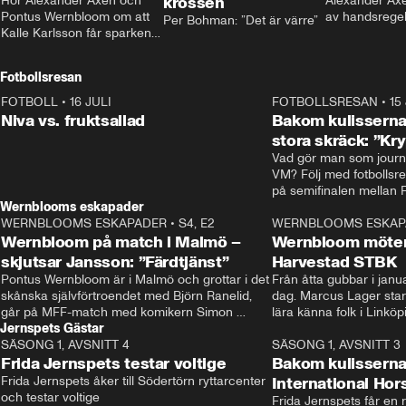
Hör Alexander Axén och 
krossen
Alexander Axén
Pontus Wernbloom om att 
av handsrege
Per Bohman: ”Det är värre”
Kalle Karlsson får sparken 
från Bajen och att Henrik 
Rydström tar över
Fotbollsresan
FOTBOLL
•
16 JULI
0:44
FOTBOLLSRESAN
•
15
Niva vs. fruktsallad
Bakom kulisserna
stora skräck: ”Kr
Vad gör man som journa
VM? Följ med fotbollsr
Wernblooms eskapader
WERNBLOOMS ESKAPADER
•
S4, E2
38:23
WERNBLOOMS ESKAP
Wernbloom på match i Malmö –
Wernbloom möter
skjutsar Jansson: ”Färdtjänst”
Harvestad STBK
Pontus Wernbloom är i Malmö och grottar i det 
Från åtta gubbar i januar
skånska självförtroendet med Björn Ranelid, 
dag. Marcus Lager starta
går på MFF-match med komikern Simon 
lära känna folk i Linköp
Jernspets Gästar
”Chippen” Svensson och hjälper skadade 
STBK en institution – o
SÄSONG 1, AVSNITT 4
stjärnbacken Pontus Jansson hem. 
13:37
rakt in i värmen.
SÄSONG 1, AVSNITT 3
Frida Jernspets testar voltige
Bakom kulissern
Frida Jernspets åker till Södertörn ryttarcenter 
International Ho
och testar voltige
Frida Jernspets får en 