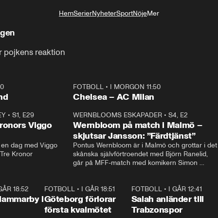
Hem
Serier
Nyheter
Sport
Nöje
Mer
Livsstil
ngen
er pojkens reaktion
40
FOTBOLL
•
I MORGON 11:50
Plus
nd
Chelsea – AC Milan
EY
•
S1, E29
17:38
WERNBLOOMS ESKAPADER
•
S4, E2
38:2
ronors Viggo
Wernbloom på match i Malmö –
skjutsar Jansson: ”Färdtjänst”
en dag med Viggo 
Pontus Wernbloom är i Malmö och grottar i det 
 Tre Kronor
skånska självförtroendet med Björn Ranelid, 
går på MFF-match med komikern Simon 
”Chippen” Svensson och hjälper skadade 
stjärnbacken Pontus Jansson hem. 
 GÅR 18:52
2:17
FOTBOLL
•
I GÅR 18:51
2:17
FOTBOLL
•
I GÅR 12:41
0:4
Hammarby i
Göteborg förlorar
Salah anländer till
första kvalmötet
Trabzonspor