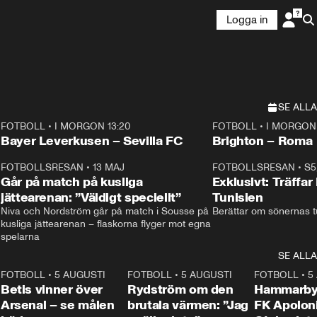
Logga in
SE ALLA
FOTBOLL
•
I MORGON 13:20
FOTBOLL
•
I MORGON 
Plus
Plus
Bayer Leverkusen – Sevilla FC
Brighton – Roma
3
FOTBOLLSRESAN
•
13 MAJ
33:19
FOTBOLLSRESAN
•
S5
Går på match på kusliga
Exklusivt: Träffar
jättearenan: ”Väldigt speciellt”
Tunisien
Niva och Nordström går på match i Sousse på 
Berättar om sönernas tu
kusliga jättearenan – flaskorna flyger mot egna 
spelarna 
SE ALLA
2
FOTBOLL
•
5 AUGUSTI
1:30
FOTBOLL
•
5 AUGUSTI
0:46
FOTBOLL
•
5
Betis vinner över
Rydström om den
Hammarby 
Arsenal – se målen
brutala värmen: ”Jag
FK Apoloni