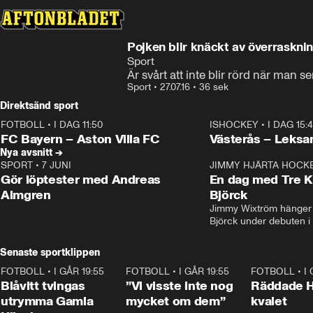
Pojken blir knäckt av överraskni
Sport
Är svårt att inte blir rörd när man s
Sport
•
27.07.16
•
36 sek
Direktsänd sport
FOTBOLL
•
I DAG 11:50
ISHOCKEY
•
I DAG 15:
Plus
Plus
FC Bayern – Aston Villa FC
Västerås – Leksa
Nya avsnitt →
SPORT
•
7 JUNI
16:36
JIMMY HJÄRTA HOCK
Gör löptester med Andreas
En dag med Tre K
Almgren
Björck
Jimmy Wixtröm hänger 
Björck under debuten i
Senaste sportklippen
FOTBOLL
•
I GÅR 19:55
0:29
FOTBOLL
•
I GÅR 19:55
1:56
FOTBOLL
•
I
Blåvitt tvingas
”Vi visste inte nog
Räddade 
utrymma Gamla
mycket om dem”
kvalet