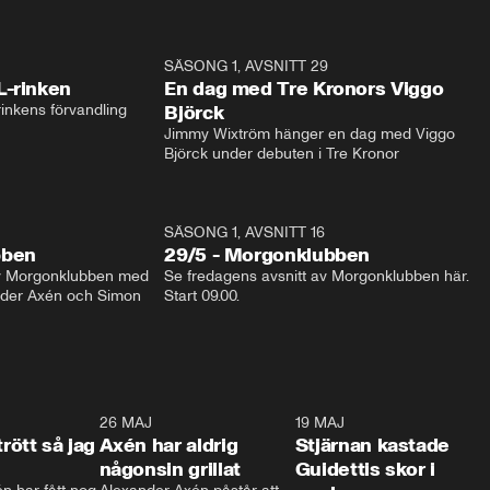
1:04
SÄSONG 1, AVSNITT 29
17:3
L-rinken
En dag med Tre Kronors Viggo
inkens förvandling
Björck
Jimmy Wixtröm hänger en dag med Viggo 
Björck under debuten i Tre Kronor
SÄSONG 1, AVSNITT 16
bben
29/5 - Morgonklubben
av Morgonklubben med 
Se fredagens avsnitt av Morgonklubben här. 
nder Axén och Simon 
Start 09.00. 
0:30
26 MAJ
0:31
19 MAJ
0:4
trött så jag
Axén har aldrig
Stjärnan kastade
någonsin grillat
Guidettis skor i