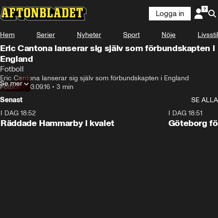
Logga in
Hem
Serier
Nyheter
Sport
Nöje
Livsstil
Eric Cantona lanserar sig själv som förbundskapten i
England
Fotboll
Eric Cantona lanserar sig själv som förbundskapten i England
Se mer
Fotboll
•
03.09.16
•
3 min
Senast
SE ALLA
I DAG 18:52
2:17
I DAG 18:51
Räddade Hammarby i kvalet
Göteborg för