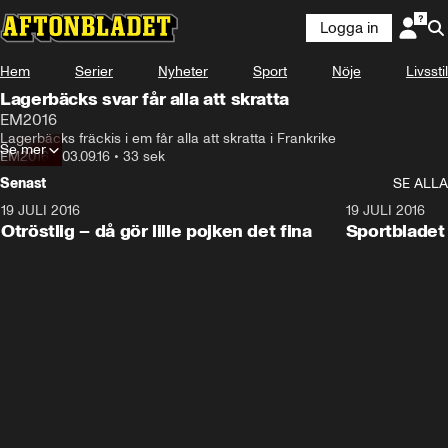
Logga in
Hem
Serier
Nyheter
Sport
Nöje
Livsstil
Lagerbäcks svar får alla att skratta
EM2016
Lagerbäcks fräckis i em får alla att skratta i Frankrike
Se mer
EM2016
•
03.09.16
•
33 sek
Senast
SE ALLA
19 JULI 2016
0:52
19 JULI 2016
Otröstlig – då gör lille pojken det fina
Sportblade