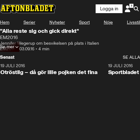
Logga in
Hem
Serier
Nyheter
Sport
Nöje
Livsstil
”Alla reste sig och gick direkt”
EM2016
Jennifer Wegerup om besvikelsen på plats i Italien
Se mer
EM2016
•
03.09.16
•
4 min
Senast
SE ALLA
19 JULI 2016
0:52
19 JULI 2016
Otröstlig – då gör lille pojken det fina
Sportblade