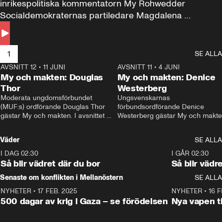
inrikespolitiska kommentatorn My Rohwedder 
Socialdemokraternas partiledare Magdalena 
Andersson till svars.
1
SE ALLA
AVSNITT 12
•
11 JUNI
26:27
AVSNITT 11
•
4 JUNI
2
My och makten: Douglas
My och makten: Denice
Thor
Westerberg
Moderata ungdomsförbundet 
Ungsvenskarnas 
(MUF:s) ordförande Douglas Thor 
förbundsordförande Denice 
gästar My och makten. I avsnittet 
Westerberg gästar My och makten.
diskuteras tonårsutvisningarna och 
avsnittet diskuteras migrationsfrå
hur Moderaterna ska locka väljare till 
och hur SD ska locka kvinnliga 
Väder
SE ALLA
valet i höst. 
väljare. 
I DAG 02:30
1:06
I GÅR 02:30
Så blir vädret där du bor
Så blir vädr
Senaste om konflikten i Mellanöstern
SE ALLA
NYHETER
•
17 FEB. 2025
0:45
NYHETER
•
16 F
500 dagar av krig i Gaza – se förödelsen
Nya vapen ti