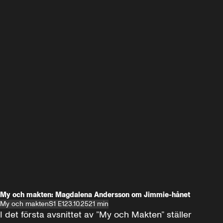
My och makten: Magdalena Andersson om Jimmie-hånet
My och makten
S1 E1
23.10.25
21 min
I det första avsnittet av ”My och Makten” ställer 