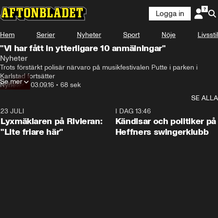
Logga in
Hem
Serier
Nyheter
Sport
Nöje
Livsstil
"Vi har fått in ytterligare 10 anmälningar"
Nyheter
Trots förstärkt polisär närvaro på musikfestivalen Putte i parken i 
Karlstad fortsätter
Se mer
Nyheter
•
03.09.16
•
68 sek
SE ALLA
23 JULI
2:02
I DAG 13:46
Lyxmäklaren på Rivieran:
Kändisar och politiker på
"Lite friare här"
Heffners swingerklubb