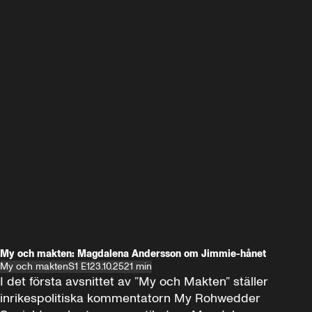
My och makten: Magdalena Andersson om Jimmie-hånet
My och makten
S1 E1
23.10.25
21 min
I det första avsnittet av ”My och Makten” ställer 
inrikespolitiska kommentatorn My Rohwedder 