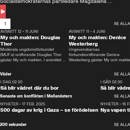
Socialdemokraternas partiledare Magdalena 
Andersson till svars.
1
SE ALLA
AVSNITT 12
•
11 JUNI
26:27
AVSNITT 11
•
4 JUNI
2
My och makten: Douglas
My och makten: Denice
Thor
Westerberg
Moderata ungdomsförbundet 
Ungsvenskarnas 
(MUF:s) ordförande Douglas Thor 
förbundsordförande Denice 
gästar My och makten. I avsnittet 
Westerberg gästar My och makten.
diskuteras tonårsutvisningarna och 
avsnittet diskuteras migrationsfrå
hur Moderaterna ska locka väljare till 
och hur SD ska locka kvinnliga 
Väder
SE ALLA
valet i höst. 
väljare. 
I DAG 02:30
1:06
I GÅR 02:30
Så blir vädret där du bor
Så blir vädr
Senaste om konflikten i Mellanöstern
SE ALLA
NYHETER
•
17 FEB. 2025
0:45
NYHETER
•
16 F
500 dagar av krig i Gaza – se förödelsen
Nya vapen ti
200 sekunder
SE ALLA