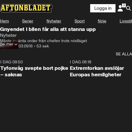
Logga in
Hem
Serier
Nyheter
Sport
Nöje
Livsstil
Gnyendet i bilen får alla att stanna upp
Nyheter
Måste invänta order från chefen trots nödläget
Se mer
Nyheter
•
03.09.16
•
53 sek
SE ALLA
I DAG 09:50
0:53
I DAG 08:18
Tyfonvåg svepte bort pojke
Extremtorkan avslöjar
– saknas
Europas hemligheter