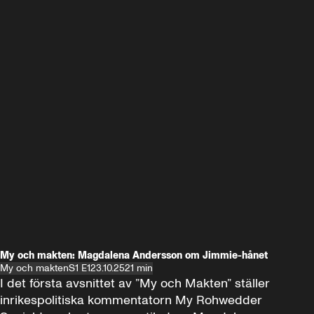
My och makten: Magdalena Andersson om Jimmie-hånet
My och makten
S1 E1
23.10.25
21 min
I det första avsnittet av ”My och Makten” ställer 
inrikespolitiska kommentatorn My Rohwedder 