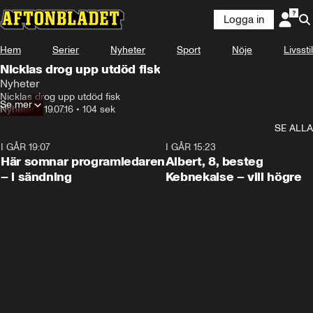
Logga in
Hem
Serier
Nyheter
Sport
Nöje
Livsstil
Nicklas drog upp utdöd fisk
Nyheter
Nicklas drog upp utdöd fisk
Se mer
Nyheter
•
19.07.16
•
104 sek
SE ALLA
I GÅR 19:07
0:45
I GÅR 15:23
Här somnar programledaren
Albert, 8, besteg
– i sändning
Kebnekaise – vill högre