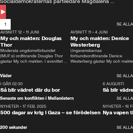
Socialdemokraternas partiledare Magdalena 
Andersson till svars.
1
SE ALLA
AVSNITT 12
•
11 JUNI
26:27
AVSNITT 11
•
4 JUNI
2
My och makten: Douglas
My och makten: Denice
Thor
Westerberg
Moderata ungdomsförbundet 
Ungsvenskarnas 
(MUF:s) ordförande Douglas Thor 
förbundsordförande Denice 
gästar My och makten. I avsnittet 
Westerberg gästar My och makten.
diskuteras tonårsutvisningarna och 
avsnittet diskuteras migrationsfrå
hur Moderaterna ska locka väljare till 
och hur SD ska locka kvinnliga 
Väder
SE ALLA
valet i höst. 
väljare. 
I GÅR 02:30
1:06
6 AUGUSTI
Så blir vädret där du bor
Så blir vädr
Senaste om konflikten i Mellanöstern
SE ALLA
NYHETER
•
17 FEB. 2025
0:45
NYHETER
•
16 F
500 dagar av krig i Gaza – se förödelsen
Nya vapen ti
200 sekunder
SE ALLA