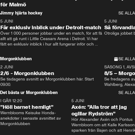
för Malmö
Jimmy hjärta hockey
SE ALLA
5 JUNI
11:14
5 JUNI
Får exklusiv inblick under Detroit-match
Så förvandl
Över 1 000 personer jobbar under en match, för att få 
Otroliga jobbet
allt att gå runt i Little Ceasars Arena i Detroit. Vi har 
fått en exklusiv inblick i hur allt fungerar inför och 
under match i världens bästa hockeyliga
Morgonklubben
SE ALLA
2 JUNI
SÄSONG 1, AVSN
2/6 - Morgonklubben
8/5 – Morg
Se tisdagens avsnitt av Morgonklubben här. Start 
Se fredagens av
09.00. 
Det bästa ur Morgonklubben
SE ALLA
I GÅR 12:20
1:14
5 JUNI
”Höll barnet hemligt”
Axén: ”Alla tror att jag
Wernblooms Keisuke Honda-
ogillar Rydström”
anekdoter i senaste avsnittet av 
Hör Alexander Axén och Pontus 
Morgonklubben
Wernbloom om att Kalle Karlsson 
sparken från Bajen och att Henrik