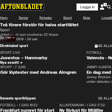
Logga in
Hem
Serier
Nyheter
Sport
Nöje
Livsstil
Två förare förstör för halva startfältet
Sport
Jättekrasch som involverar 22 förare
Se mer
Sport
•
03.09.16
•
58 sek
Direktsänd sport
SE ALLA
SPORT LIVE
FOTBOLL
LIVE
Plus
Plus
Juventus – Hammarby
Valencia - 
Nya avsnitt →
SPORT
•
7 JUNI
16:36
JIMMY HJÄRTA
Gör löptester med Andreas Almgren
En dag med 
Jimmy Wixtröm 
under debuten i
Senaste sportklippen
SE ALLA
FOTBOLL
•
I DAG 18:53
0:56
ALLSVENSKAN
•
I DAG 17:22
Frankfurt numret för stort
Ny förlust för Mjällby