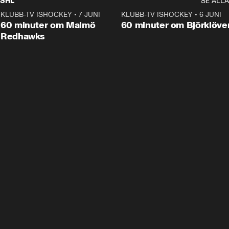
SHL
SE ALLA
KLUBB-TV ISHOCKEY
•
7 JUNI
1:02:53
KLUBB-TV ISHOCKEY
•
6 JUNI
1:0
Plus
60 minuter om Malmö
60 minuter om Björklöve
Redhawks