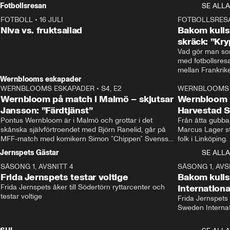
Rydström tar över
Fotbollsresan
SE ALLA
FOTBOLL
•
16 JULI
0:44
FOTBOLLSRES
Niva vs. fruktsallad
Bakom kulis
skräck: ”Kry
Vad gör man som
med fotbollsres
Wernblooms eskapader
WERNBLOOMS ESKAPADER
•
S4, E2
38:23
WERNBLOOMS 
Wernbloom på match i Malmö – skjutsar
Wernbloom 
Jansson: ”Färdtjänst”
Harvestad 
Pontus Wernbloom är i Malmö och grottar i det 
Från åtta gubbar 
skånska självförtroendet med Björn Ranelid, går på 
Marcus Lager sta
MFF-match med komikern Simon ”Chippen” Svensson 
folk i Linköping
och hjälper skadade stjärnbacken Pontus Jansson 
och Wernbloom kl
Jernspets Gästar
SE ALLA
hem. 
SÄSONG 1, AVSNITT 4
13:37
SÄSONG 1, AVS
Frida Jernspets testar voltige
Bakom kuli
Frida Jernspets åker till Södertörn ryttarcenter och 
Internation
testar voltige
Frida Jernspets 
Sweden Interna