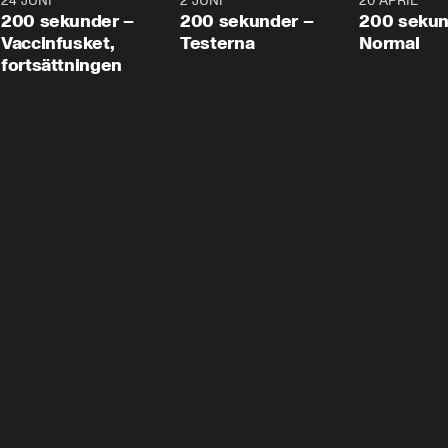
24 JUNI
5:00
2 JUNI
4:23
20 APRIL
200 sekunder –
200 sekunder –
200 sekun
Vaccinfusket,
Testerna
Normal
fortsättningen