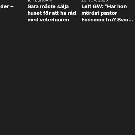
4:24
10 FEBRUARI
4:13
26 NOV. 2025
8:1
der –
Sara måste sälja
Leif GW: ”Har hon
huset för att ha råd
mördat pastor
med veterinären
Fossmos fru? Svar
nej.”