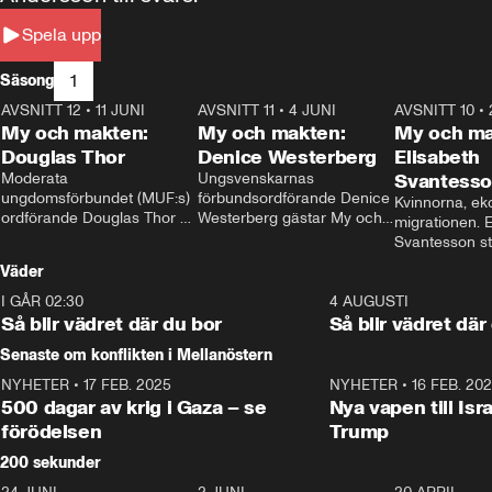
Spela upp
1
Säsong
AVSNITT 12
•
11 JUNI
26:27
AVSNITT 11
•
4 JUNI
23:40
AVSNITT 10
•
My och makten:
My och makten:
My och ma
Douglas Thor
Denice Westerberg
Elisabeth
Moderata 
Ungsvenskarnas 
Svantess
ungdomsförbundet (MUF:s) 
förbundsordförande Denice 
Kvinnorna, ek
ordförande Douglas Thor 
Westerberg gästar My och 
migrationen. E
gästar My och makten. I 
makten. I avsnittet 
Svantesson stäl
avsnittet diskuteras 
diskuteras migrationsfrågan 
när finansmini
Väder
tonårsutvisningarna och hur 
och hur SD ska locka 
Moderaterna ska locka 
kvinnliga väljare. 
I GÅR 02:30
1:06
4 AUGUSTI
väljare till valet i höst. 
Så blir vädret där du bor
Så blir vädret där
Senaste om konflikten i Mellanöstern
NYHETER
•
17 FEB. 2025
0:45
NYHETER
•
16 FEB. 20
500 dagar av krig i Gaza – se
Nya vapen till Isr
förödelsen
Trump
200 sekunder