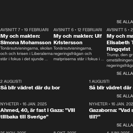
SE ALLA
7
AVSNITT 7
•
19 FEBRUARI
24:30
AVSNITT 6
•
12 FEBRUARI
27:30
AVSNITT 5
•
My och makten:
My och makten: Ulf
My och ma
Simona Mohamsson
Kristersson
Elisabeth
 
Tonårsutvisningarna, skolan 
Tonårsutvisningarna, 
Ringqvist
och och krisen i Liberalerna 
regeringsfrågan och 
Trump, den gr
står i fokus i det sjunde 
matpriserna står i fokus i 
omställningen
avsnittet av ”My och 
det sjätte avsnittet av ”My 
regeringsfråga
makten”. Se när 
och makten”. Se när 
centrum i det 
SE ALLA
Aftonbladets inrikespolitiska 
Aftonbladets inrikespolitiska 
avsnittet av ”
kommentator My 
kommentator My 
6
2 AUGUSTI
1:06
1 AUGUSTI
Makten”. Se nä
Rohwedder ställer 
Rohwedder ställer 
Så blir vädret där du bor
Så blir vädret där
Aftonbladets in
utbildnings- och 
statsminister Ulf Kristersson 
kommentator 
SE ALLA
integrationsminister Simona 
till svars.
Rohwedder stäl
Mohamsson till svars.
Centerpartiets
2
NYHETER
•
16 JAN. 2025
1:01
NYHETER
•
16 JAN. 20
Thand Ring till
Ahmed, 40, är fast i Gaza: ”Vill
Gazaborna: ”Vad s
tillbaka till Sverige”
till?”
SE ALLA