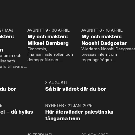
27 MAJ
3:51
AVSNITT 9
•
30 APRIL
24:00
AVSNITT 8
•
16 APRIL
25:1
kten:
My och makten:
My och makten:
Mikael Damberg
Nooshi Dadgostar
on
Ekonomin, 
V-ledaren Nooshi Dadgostar
finansministerrollen och 
pressas internt om 
onomin och 
demografikrisen. 
regeringsfrågan.

lisabeth 
Oppositionen ställs till svars 
I Aftonbladets 
ls till svars 
när Socialdemokraternas 
partiledarutfrågning ”My 
stern gästar 
Mikael Damberg gästar My 
och Makten” sätter hon ner 
My och Makten. 
och Makten. 
foten mot kritikerna:

1:06
3 AUGUSTI
1:0
– Vi ställer upp i val. Ska vi 
 du bor
Så blir vädret där du bor
vara med så sitter vi förstås 
25
1:22
NYHETER
•
21 JAN. 2025
0:5
ael – då hyllas
Här återvänder palestinska
fångarna hem