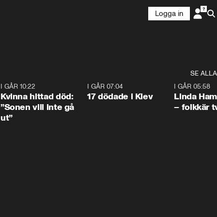
Logga in
SE ALLA
7
I GÅR 10:22
1:12
I GÅR 07:04
0:43
I GÅR 05:58
Kvinna hittad död:
17 dödade i Kiev
Linda Ham
”Sonen vill inte gå
– folkkär t
ut”