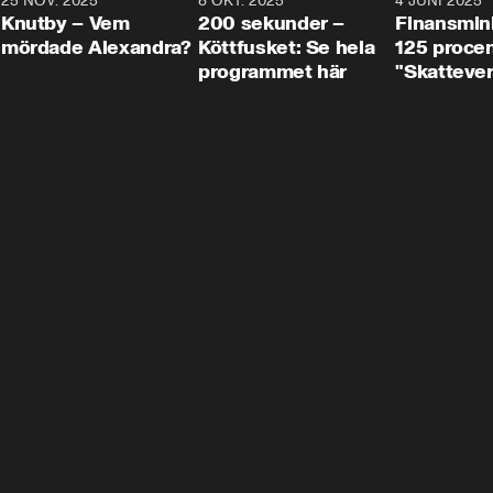
3
25 NOV. 2025
31:05
8 OKT. 2025
4:29
4 JUNI 2025
Knutby – Vem
200 sekunder –
Finansmin
mördade Alexandra?
Köttfusket: Se hela
125 procent
programmet här
"Skattever
viktig uppg