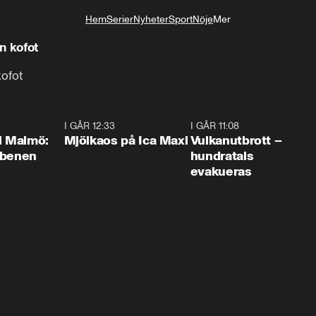
Hem
Serier
Nyheter
Sport
Nöje
Mer
Livsstil
n kofot
kofot
1:10
I GÅR 12:33
0:24
I GÅR 11:08
0:2
i Malmö:
Mjölkaos på Ica Maxi
Vulkanutbrott –
 benen
hundratals
evakueras