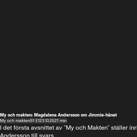
My och makten: Magdalena Andersson om Jimmie-hånet
My och makten
S1 E1
23.10.25
21 min
I det första avsnittet av ”My och Makten” ställe
Andersson till svars.