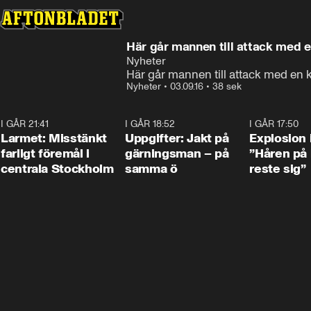
Här går mannen till attack med e
Nyheter
Här går mannen till attack med en 
Nyheter
•
03.09.16
•
38 sek
I GÅR 21:41
0:35
I GÅR 18:52
0:33
I GÅR 17:50
Larmet: Misstänkt
Uppgifter: Jakt på
Explosion 
farligt föremål i
gärningsman – på
”Håren på
centrala Stockholm
samma ö
reste sig”