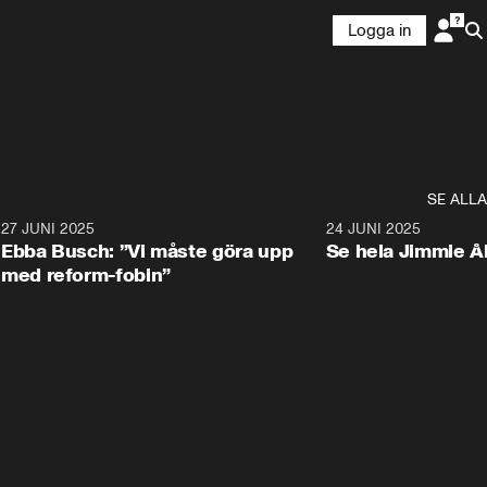
Logga in
SE ALLA
1
27 JUNI 2025
1:24
24 JUNI 2025
Ebba Busch: ”Vi måste göra upp
Se hela Jimmie Å
med reform-fobin”