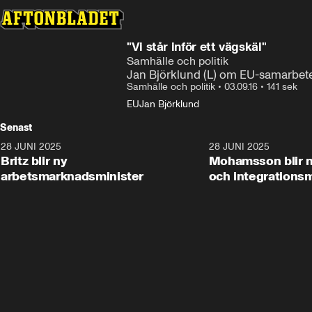
"Vi står inför ett vägskäl"
Samhälle och politik
Jan Björklund (L) om EU-samarbete
Samhälle och politik
•
03.09.16
•
141 sek
EU
Jan Björklund
Senast
28 JUNI 2025
1:48
28 JUNI 2025
Britz blir ny
Mohamsson blir n
arbetsmarknadsminister
och integrationsm