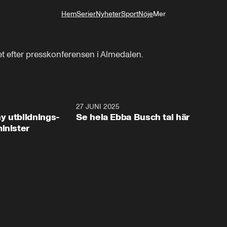
Hem
Serier
Nyheter
Sport
Nöje
Mer
Livsstil
t efter presskonferensen i Almedalen.
2:28
27 JUNI 2025
32:2
y utbildnings-
Se hela Ebba Busch tal här
inister