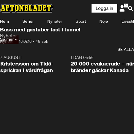
Logga in
Hem
Serier
Nyheter
Sport
Nöje
Livsstil
Buss med gastuber fast i tunnel
Nyheter
Se mer
Nyheter
•
18.07.16
•
49 sek
SE ALLA
7 AUGUSTI
0:42
I DAG 05:56
Kristersson om Tidö-
20 000 evakuerade – nä
sprickan i vårdfrågan
bränder gäckar Kanada