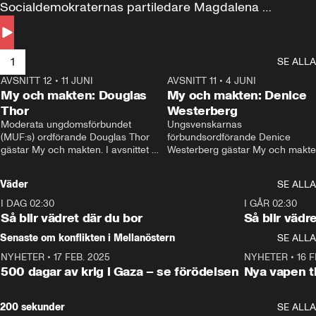
Socialdemokraternas partiledare Magdalena 
Andersson till svars.
1
SE ALLA
AVSNITT 12
•
11 JUNI
26:27
AVSNITT 11
•
4 JUNI
2
My och makten: Douglas
My och makten: Denice
Thor
Westerberg
Moderata ungdomsförbundet 
Ungsvenskarnas 
(MUF:s) ordförande Douglas Thor 
förbundsordförande Denice 
gästar My och makten. I avsnittet 
Westerberg gästar My och makten.
diskuteras tonårsutvisningarna och 
avsnittet diskuteras migrationsfrå
hur Moderaterna ska locka väljare till 
och hur SD ska locka kvinnliga 
Väder
SE ALLA
valet i höst. 
väljare. 
I DAG 02:30
1:06
I GÅR 02:30
Så blir vädret där du bor
Så blir vädr
Senaste om konflikten i Mellanöstern
SE ALLA
NYHETER
•
17 FEB. 2025
0:45
NYHETER
•
16 F
500 dagar av krig i Gaza – se förödelsen
Nya vapen ti
200 sekunder
SE ALLA