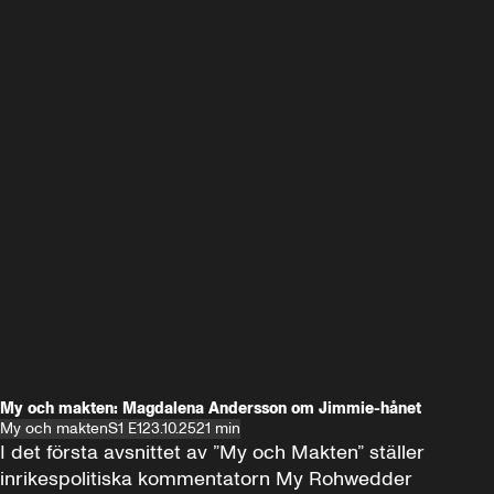
My och makten: Magdalena Andersson om Jimmie-hånet
My och makten
S1 E1
23.10.25
21 min
I det första avsnittet av ”My och Makten” ställer 
inrikespolitiska kommentatorn My Rohwedder 