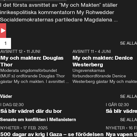
I det första avsnittet av ”My och Makten” ställer 
inrikespolitiska kommentatorn My Rohwedder 
Socialdemokraternas partiledare Magdalena 
Andersson till svars.
1
SE ALLA
AVSNITT 12
•
11 JUNI
26:27
AVSNITT 11
•
4 JUNI
2
My och makten: Douglas
My och makten: Denice
Thor
Westerberg
Moderata ungdomsförbundet 
Ungsvenskarnas 
(MUF:s) ordförande Douglas Thor 
förbundsordförande Denice 
gästar My och makten. I avsnittet 
Westerberg gästar My och makten.
diskuteras tonårsutvisningarna och 
avsnittet diskuteras migrationsfrå
hur Moderaterna ska locka väljare till 
och hur SD ska locka kvinnliga 
Väder
SE ALLA
valet i höst. 
väljare. 
I DAG 02:30
1:06
I GÅR 02:30
Så blir vädret där du bor
Så blir vädr
Senaste om konflikten i Mellanöstern
SE ALLA
NYHETER
•
17 FEB. 2025
0:45
NYHETER
•
16 F
500 dagar av krig i Gaza – se förödelsen
Nya vapen ti