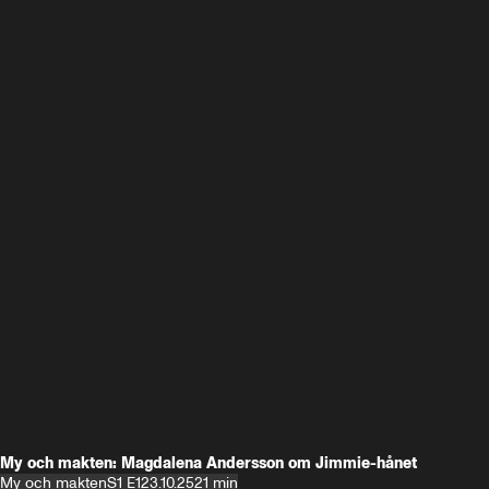
My och makten: Magdalena Andersson om Jimmie-hånet
My och makten
S1 E1
23.10.25
21 min