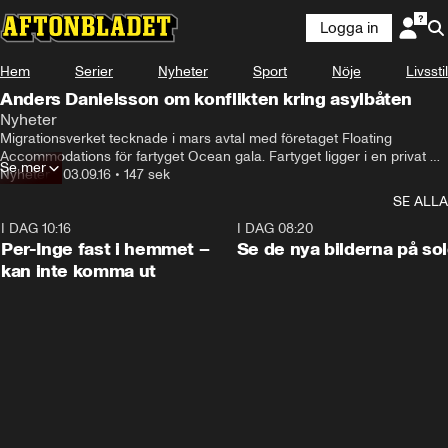
Logga in
Hem
Serier
Nyheter
Sport
Nöje
Livsstil
Anders Danielsson om konflikten kring asylbåten
Nyheter
Migrationsverket tecknade i mars avtal med företaget Floating 
Accommodations för fartyget Ocean gala. Fartyget ligger i en privat 
Se mer
hamn utanför Härnösand och i dag måste alla tillstånd vara på plats 
Nyheter
•
03.09.16
•
147 sek
för att avtalet ska börja gälla.
SE ALLA
I DAG 10:16
1:26
I DAG 08:20
Per-Inge fast i hemmet –
Se de nya bilderna på so
kan inte komma ut