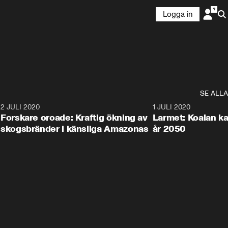
Logga in
SE ALLA
6
2 JULI 2020
1:40
1 JULI 2020
Forskare oroade: Kraftig ökning av
Larmet: Koalan kan
skogsbränder i känsliga Amazonas
år 2050