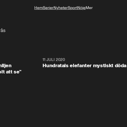
Hem
Serier
Nyheter
Sport
Nöje
Mer
Livsstil
rås
1:08
11 JULI 2020
1:4
iljen
Hundratals elefanter mystiskt döda
t att se"