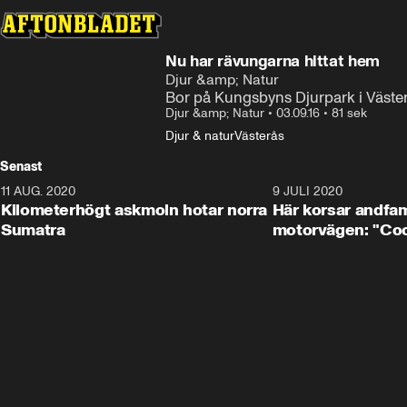
Nu har rävungarna hittat hem
Djur &amp; Natur
Bor på Kungsbyns Djurpark i Väste
Djur &amp; Natur
•
03.09.16
•
81 sek
Djur & natur
Västerås
Senast
11 AUG. 2020
0:41
9 JULI 2020
Kilometerhögt askmoln hotar norra
Här korsar andfam
Sumatra
motorvägen: "Cool