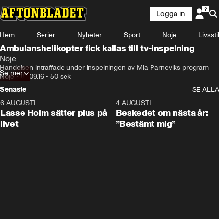
Logga in
Hem
Serier
Nyheter
Sport
Nöje
Livsstil
Ambulanshelikopter fick kallas till tv-inspelning
Nöje
Händelsen inträffade under inspelningen av Mia Parneviks program
Se mer
Nöje
•
03.09.16
•
50 sek
Senaste
SE ALLA
6 AUGUSTI
1:04
4 AUGUSTI
Lasse Holm sätter plus på
Beskedet om nästa år:
livet
”Bestämt mig”