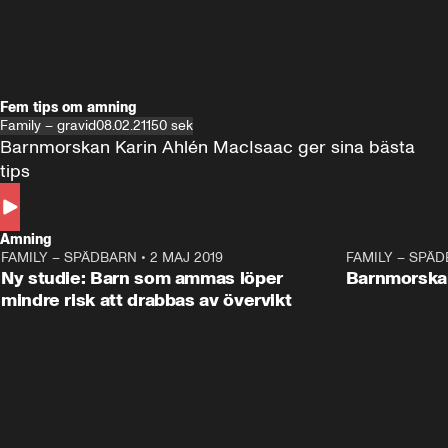
Fem tips om amning
Family – gravid
08.02.21
150 sek
Barnmorskan Karin Ahlén MacIsaac ger sina bästa 
tips 
Amning
FAMILY – SPÄDBARN
•
2 MAJ 2019
0:35
FAMILY – SPÄ
Ny studie: Barn som ammas löper
Barnmorskan
mindre risk att drabbas av övervikt