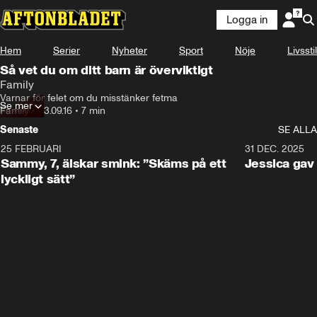
Logga in
Hem
Serier
Nyheter
Sport
Nöje
Livsstil
Så vet du om ditt barn är överviktigt
Family
Varnar för felet om du misstänker fetma
Se mer
Family
•
03.09.16
•
7 min
Senaste
SE ALLA
25 FEBRUARI
0:59
31 DEC. 2025
Sammy, 7, älskar smink: ”Skäms på ett
Jessica ga
lyckligt sätt”