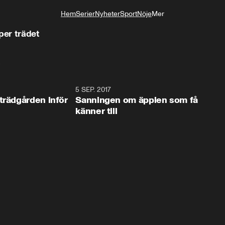
Hem
Serier
Nyheter
Sport
Nöje
Mer
Livsstil
per trädet
n
5:10
5 SEP. 2017
5:1
trädgården inför
Sanningen om äpplen som få
känner till