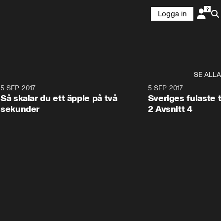
Logga in
SE ALLA
0
5 SEP. 2017
5:10
5 SEP. 2017
Så skalar du ett äpple på två
Sveriges fulaste 
sekunder
2 Avsnitt 4