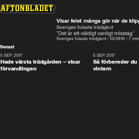
Visar felet många gör när de klip
Sveriges fulaste trädgård
”Det är ett väldigt vanligt misstag”
Sveriges fulaste trädgård
•
03.09.16
•
7 mi
Senast
5 SEP. 2017
5:10
5 SEP. 2017
Hade värsta trädgården – visar
Så förbereder du 
förvandlingen
vintern