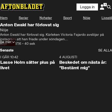
Logga in
Hem
Serier
Nyheter
Sport
Nöje
Livsstil
Anton Ewald har förlovat sig
Nöje
Anton Ewald har förlovat sig. Kärleken Victoria Fajardo avslöjar på 
instagram att han friade under söndagen.

Se mer
"I dag sa jag ja till den mest fantastiska människan", skriver hon.
Nöje
•
14.07.16
•
40 sek
Senaste
SE ALLA
I GÅR 10:42
1:04
4 AUGUSTI
Lasse Holm sätter plus på
Beskedet om nästa år:
livet
”Bestämt mig”