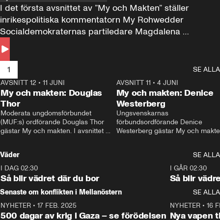
I det första avsnittet av ”My och Makten” ställer 
inrikespolitiska kommentatorn My Rohwedder 
Socialdemokraternas partiledare Magdalena 
Andersson till svars.
1
SE ALLA
AVSNITT 12
•
11 JUNI
26:27
AVSNITT 11
•
4 JUNI
2
My och makten: Douglas
My och makten: Denice
Thor
Westerberg
Moderata ungdomsförbundet 
Ungsvenskarnas 
(MUF:s) ordförande Douglas Thor 
förbundsordförande Denice 
gästar My och makten. I avsnittet 
Westerberg gästar My och makten.
diskuteras tonårsutvisningarna och 
avsnittet diskuteras migrationsfrå
hur Moderaterna ska locka väljare till 
och hur SD ska locka kvinnliga 
Väder
SE ALLA
valet i höst. 
väljare. 
I DAG 02:30
1:06
I GÅR 02:30
Så blir vädret där du bor
Så blir vädr
Senaste om konflikten i Mellanöstern
SE ALLA
NYHETER
•
17 FEB. 2025
0:45
NYHETER
•
16 F
500 dagar av krig i Gaza – se förödelsen
Nya vapen ti