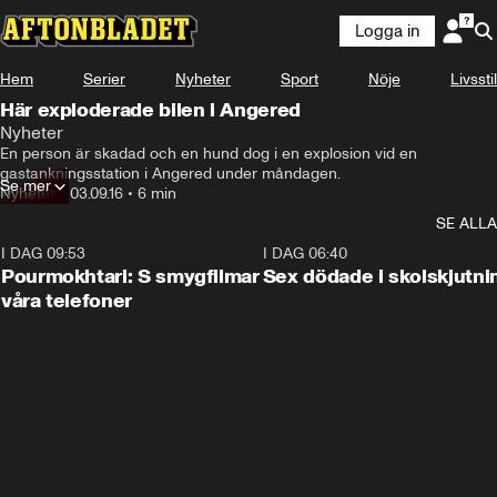
Logga in
Hem
Serier
Nyheter
Sport
Nöje
Livsstil
Här exploderade bilen i Angered
Nyheter
En person är skadad och en hund dog i en explosion vid en 
gastankningsstation i Angered under måndagen.
Se mer
Nyheter
•
03.09.16
•
6 min
SE ALLA
I DAG 09:53
1:36
I DAG 06:40
Pourmokhtari: S smygfilmar
Sex dödade i skolskjutni
våra telefoner