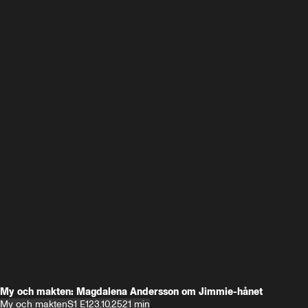
My och makten: Magdalena Andersson om Jimmie-hånet
My och makten
S1 E1
23.10.25
21 min