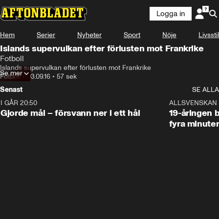
Logga in
Hem
Serier
Nyheter
Sport
Nöje
Livsstil
Islands supervulkan efter förlusten mot Frankrike
Fotboll
Islands supervulkan efter förlusten mot Frankrike
Se mer
Fotboll
•
03.09.16
•
57 sek
Senast
SE ALLA
I GÅR 20:50
0:31
ALLSVENSKAN
Gjorde mål – försvann ner i ett hål
19-åringen b
fyra minute