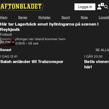
Logga in
Hem
Serier
Nyheter
Sport
Nöje
Livsstil
Här tar Lagerbäck emot hyllningarna på scenen i
Reykjavik
Fotboll
Enorma hyllningar när Island kommer hem
Se mer
Fotboll
•
03.09.16
•
58 sek
Senast
SE ALLA
I DAG 12:41
0:42
I GÅR 20:36
Salah anländer till Trabzonspor
Betis vinne
här!