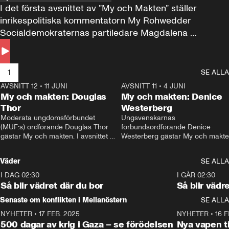
I det första avsnittet av ”My och Makten” ställer 
inrikespolitiska kommentatorn My Rohwedder 
Socialdemokraternas partiledare Magdalena 
Andersson till svars.
1
SE ALLA
AVSNITT 12
•
11 JUNI
26:27
AVSNITT 11
•
4 JUNI
2
My och makten: Douglas
My och makten: Denice
Thor
Westerberg
Moderata ungdomsförbundet 
Ungsvenskarnas 
(MUF:s) ordförande Douglas Thor 
förbundsordförande Denice 
gästar My och makten. I avsnittet 
Westerberg gästar My och makten.
diskuteras tonårsutvisningarna och 
avsnittet diskuteras migrationsfrå
hur Moderaterna ska locka väljare till 
och hur SD ska locka kvinnliga 
Väder
SE ALLA
valet i höst. 
väljare. 
I DAG 02:30
1:06
I GÅR 02:30
Så blir vädret där du bor
Så blir vädr
Senaste om konflikten i Mellanöstern
SE ALLA
NYHETER
•
17 FEB. 2025
0:45
NYHETER
•
16 F
500 dagar av krig i Gaza – se förödelsen
Nya vapen ti