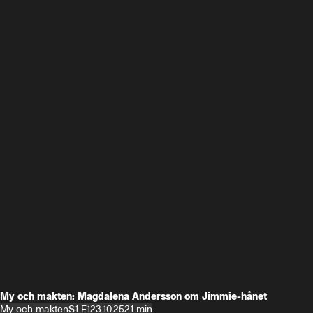
My och makten: Magdalena Andersson om Jimmie-hånet
My och makten
S1 E1
23.10.25
21 min