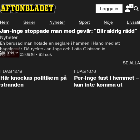
Logga in
Hem
Serier
Nyheter
Sport
Nöje
Livsstil
Jan-Inge stoppade man med gevär: "Blir aldrig rädd"
Nyheter
En berusad man hotade en seglare i hamnen i Hanö med ett 
hagelgevär. Då ryckte Jan-Inge och Lotta Olofsson in.
Se mer
Nyheter
•
03.09.16
•
93 sek
SE ALLA
I DAG 12:19
0:45
I DAG 10:16
Här knockas politikern på
Per-Inge fast i hemmet –
stranden
kan inte komma ut