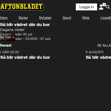
Logga in
Hem
Serier
Nyheter
Sport
Nöje
Livsstil
Så blir vädret där du bor
Dagens väder
Dagens väder 05 juli
Se mer
Dagens väder
•
03.09.16
•
67 sek
Senast
SE ALLA
I GÅR 02:30
1:06
6 AUGUSTI
Så blir vädret där du bor
Så blir vädr