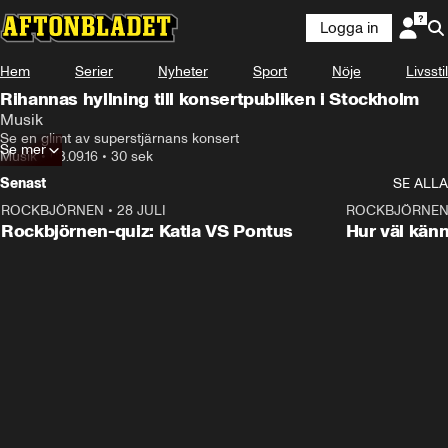
Logga in
Hem
Serier
Nyheter
Sport
Nöje
Livsstil
Rihannas hyllning till konsertpubliken i Stockholm
Musik
Se en glimt av superstjärnans konsert
Se mer
Musik
•
03.09.16
•
30 sek
Senast
SE ALLA
ROCKBJÖRNEN
•
28 JULI
0:15
ROCKBJÖRNE
Rockbjörnen-quiz: Katia VS Pontus
Hur väl kän