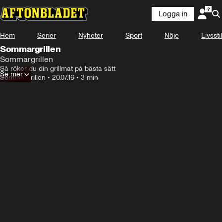
Logga in
Hem
Serier
Nyheter
Sport
Nöje
Livsstil
Sommargrillen
Sommargrillen
Så röker du din grillmat på bästa sätt
Se mer
Sommargrillen
•
20.07.16
•
3 min