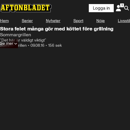
Logga in
Hem
Serier
Nyheter
Sport
Nöje
Livsstil
Stora felet många gör med köttet före grillning
Sommargrillen
”Det här är väldigt viktigt”
Se mer
Sommargrillen
•
09.08.16
•
156 sek