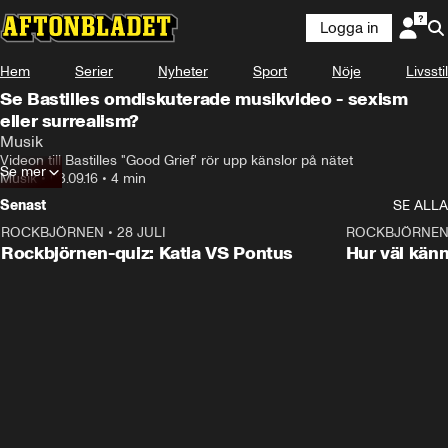
Logga in
Hem
Serier
Nyheter
Sport
Nöje
Livsstil
Se Bastilles omdiskuterade musikvideo - sexism
eller surrealism?
Musik
Videon till Bastilles "Good Grief' rör upp känslor på nätet
Se mer
Musik
•
03.09.16
•
4 min
Senast
SE ALLA
ROCKBJÖRNEN
•
28 JULI
0:15
ROCKBJÖRNE
Rockbjörnen-quiz: Katia VS Pontus
Hur väl kän