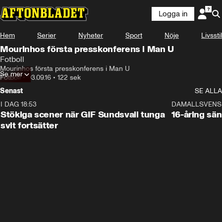
Logga in
Hem
Serier
Nyheter
Sport
Nöje
Livsstil
Mourinhos första presskonferens i Man U
Fotboll
Mourinhos första presskonferens i Man U
Se mer
Fotboll
•
03.09.16
•
122 sek
Senast
SE ALLA
I DAG 18:53
1:44
DAMALLSVENS
Stökiga scener när GIF Sundsvall tunga
16-åring sä
svit fortsätter